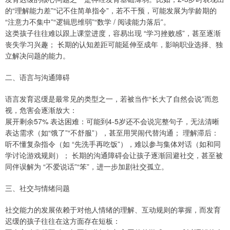
的“理解能力差”“记不住简单指令”，若不干预，可能发展为学龄期的
“注意力不集中”“逻辑思维弱”“数学 / 阅读能力落后”。
这类孩子往往难以跟上课堂进度，容易出现 “学习挫败感”，甚至逐渐
丧失学习兴趣； 长期的认知差距可能延伸至成年，影响职业选择、独
立解决问题的能力。
二、语言与沟通障碍
语言发育迟缓是最常见的类型之一，若被当作“长大了自然会说”而忽
视，危害会逐渐放大：
展开剩余57% 表达困难：可能到4-5岁还不会说完整句子，无法清晰
表达需求（如“饿了”“不舒服”），甚至用哭闹代替沟通； 理解滞后：
听不懂复杂指令（如 “先洗手再吃饭”），难以参与集体对话（如和同
学讨论游戏规则）； 长期的沟通障碍会让孩子逐渐回避社交，甚至被
同伴误解为 “不爱说话”“笨”，进一步加剧社交孤立。
三、社交与情绪问题
社交能力的发展依赖于对他人情绪的理解、互动规则的掌握，而发育
迟缓的孩子往往在这方面存在短板：