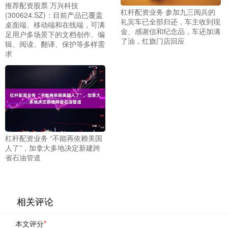
推荐配资股票 万兴科技
杠杆配资业务 参加九三阅兵的
(300624.SZ)：目前产品已覆盖
礼宾车已全部归还，车主收到现
桌面端、移动端和在线端，可满
金、感谢信和纪念品，车还加满
足用户多场景下的文档创作、编
了油，红旗门店回应
辑、阅读、翻译、保护等多样需
求
杠杆配资业务 “不能再依赖美国
人了”，加拿大多地决定新建跨
省石油管道
相关评论
本文评分
*