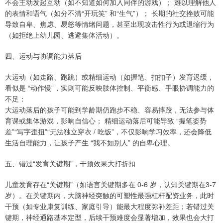
不会主动发起互动（如不知道如何加入同伴的游戏）； 难以理解他人
的表情和语气（如分不清“开玩笑” 和“生气”）； 长期的社交挫败可能
导致自卑、焦虑、易怒等情绪问题，甚至出现攻击性行为或退缩行为
（如拒绝上幼儿园、逃避集体活动）。
四、运动与协调能力落后
大运动（如走路、跑跳）或精细运动（如握笔、扣扣子）发育迟缓，
看似是 “动作慢”，实则可能反映肢体控制、平衡感、手眼协调能力的
不足：
大运动落后的孩子可能到学龄期仍跑步不稳、容易摔跤，无法参与体
育课或集体游戏，影响自信心； 精细运动落后可能导致 “握笔姿势
差”“写字歪扭”“无法独立穿衣 / 吃饭”，不仅影响学习效率，还会降低
生活自理能力，让孩子产生 “我不如别人” 的自卑心理。
五、错过“发育关键期”，干预效果大打折扣
儿童发育存在“关键期”（如语言关键期多在 0-6 岁，认知关键期在3-7
岁）。在关键期内，大脑神经突触的可塑性最强杠杆配资业务，此时
干预（如专业康复训练、家庭引导）能最大程度弥补差距；若错过关
键期，神经通路基本定型，后续干预难度会显著增加，效果也会大打