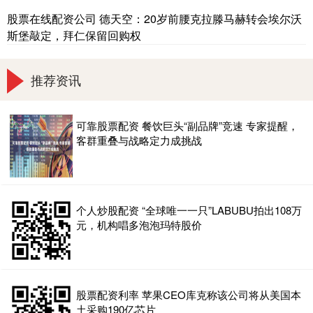
股票在线配资公司 德天空：20岁前腰克拉滕马赫转会埃尔沃
斯堡敲定，拜仁保留回购权
推荐资讯
可靠股票配资 餐饮巨头“副品牌”竞速 专家提醒，
客群重叠与战略定力成挑战
个人炒股配资 “全球唯一一只”LABUBU拍出108万
元，机构唱多泡泡玛特股价
股票配资利率 苹果CEO库克称该公司将从美国本
土采购190亿芯片