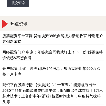
提交评论
热点资讯
股票配资平台官网 昊铂埃安38城自驾接力活动收官 缔造用户
共创新范式
网络配资门户 申京：刚签完合同我就盯上了下一份 我要保持
饥饿感&不想自满
开户配资 土媒：没等到DV9的消息，贝西克塔斯想500万欧
签下卢卡库
配资平台股票行情 【钛晨报】\＂十五五\＂能源规划出台：
2030年非化石能源将成电量主体；IBM推出全球首款亚1纳米
芯片技术；上交所半年报预约披露时间出炉，中船特气拔得
头筹