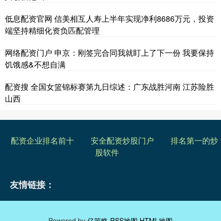
低息配资官网 信美相互人寿上半年实现净利8686万元，投资
端坚持精细化资负匹配管理
网络配资门户 申京：刚签完合同我就盯上了下一份 我要保持
饥饿感&不想自满
配资搜 全国女篮锦标赛第九日综述：广东战胜河南 江苏险胜
山西
配资企业排名前十
安全配资炒股门户
排名第一的炒
股软件
友情链接：
Powered by
亿策略
RSS地图
HTML地图